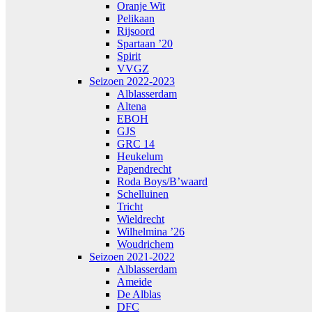
Oranje Wit
Pelikaan
Rijsoord
Spartaan ’20
Spirit
VVGZ
Seizoen 2022-2023
Alblasserdam
Altena
EBOH
GJS
GRC 14
Heukelum
Papendrecht
Roda Boys/B’waard
Schelluinen
Tricht
Wieldrecht
Wilhelmina ’26
Woudrichem
Seizoen 2021-2022
Alblasserdam
Ameide
De Alblas
DFC