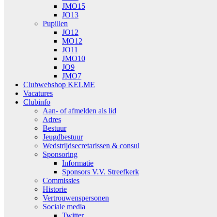
JMO15
JO13
Pupillen
JO12
MO12
JO11
JMO10
JO9
JMO7
Clubwebshop KELME
Vacatures
Clubinfo
Aan- of afmelden als lid
Adres
Bestuur
Jeugdbestuur
Wedstrijdsecretarissen & consul
Sponsoring
Informatie
Sponsors V.V. Streefkerk
Commissies
Historie
Vertrouwenspersonen
Sociale media
Twitter