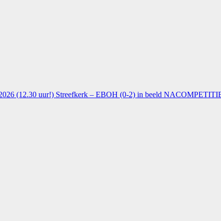
026 (12.30 uur!)
Streefkerk – EBOH (0-2) in beeld
NACOMPETITIE 1e