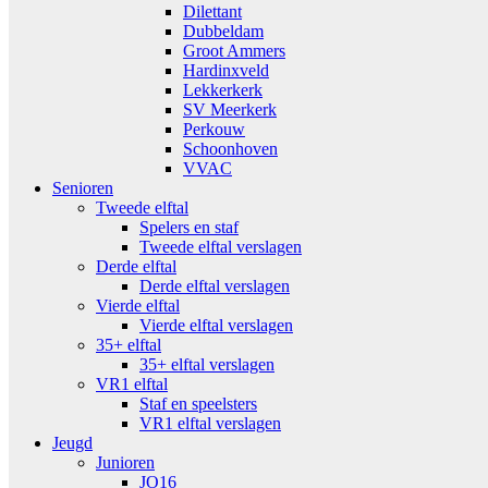
Dilettant
Dubbeldam
Groot Ammers
Hardinxveld
Lekkerkerk
SV Meerkerk
Perkouw
Schoonhoven
VVAC
Senioren
Tweede elftal
Spelers en staf
Tweede elftal verslagen
Derde elftal
Derde elftal verslagen
Vierde elftal
Vierde elftal verslagen
35+ elftal
35+ elftal verslagen
VR1 elftal
Staf en speelsters
VR1 elftal verslagen
Jeugd
Junioren
JO16