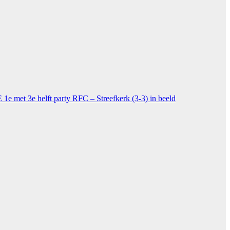
 met 3e helft party
RFC – Streefkerk (3-3) in beeld